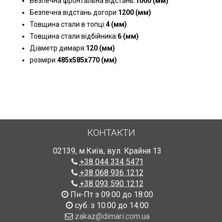
Безпечна фронтальна відстань:
1000 (мм)
Безпечна відстань догори:
1200 (мм)
Товщина стали в топці:
4 (мм)
Товщина стали відбійника:
6 (мм)
Діаметр димаря:
120 (мм)
розміри:
485х585х770 (мм)
КОНТАКТИ
02139
,
м.Київ
,
вул. Крайня 13
+38 044 334 5471
+38 068 936 1212
+38 093 590 1212
Пн-Пт з 09:00 до 18:00
суб. з 10:00 до 14:00
zakaz@dimari.com.ua