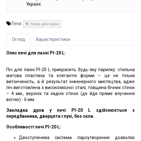
Україні.
Теги:
Топки для сауни
Огляд
Характеристики
Опис печі для лазні PI
-20 L:
Піч для лазні PI-20 L прикрасить будь-яку парилку: стильна
матова пластина та елегантні форми – це не тільки
витонченість, а й результат інженерного мистецтва, адже
піч виготовлена з високоякісної сталі, товщина бічних стінок
– 4 мм., верхніх та задніх стінок (де йде пряме влучення
вогню) - 6 мм.
Закладка дров у печі PI-20 L здійснюється з
передбанника, дверцята глухі, без скла.
Особливості печі PI-20 L:
Двоступенева система пароутворення дозволяє