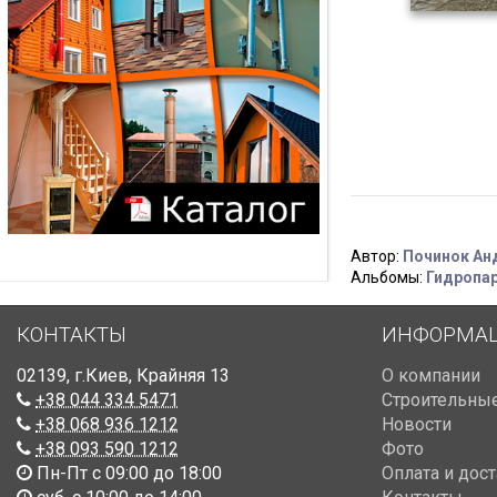
Автор:
Починок Ан
Альбомы:
Гидропар
КОНТАКТЫ
ИНФОРМА
02139
,
г.Киев
,
Крайняя 13
О компании
+38 044 334 5471
Строительные
+38 068 936 1212
Новости
+38 093 590 1212
Фото
Пн-Пт с 09:00 до 18:00
Оплата и дос