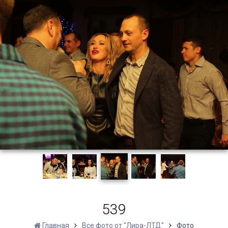
539
Главная
Все фото от "Лира-ЛТД"
Фото