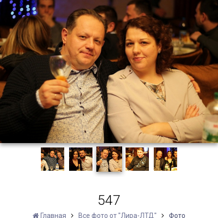
547
Главная
Все фото от "Лира-ЛТД"
Фото