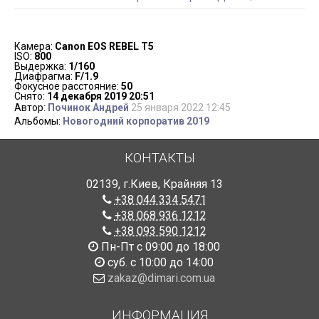
Камера:
Canon EOS REBEL T5
ISO:
800
Выдержка:
1/160
Диафрагма:
F/1.9
Фокусное расстояние:
50
Снято:
14 декабря 2019 20:51
Автор:
Починок Андрей
25 января 2022 12:45
Альбомы:
Новогодний корпоратив 2019
КОНТАКТЫ
02139
,
г.Киев
,
Крайняя 13
+38 044 334 5471
+38 068 936 1212
+38 093 590 1212
Пн-Пт с 09:00 до 18:00
суб. с 10:00 до 14:00
zakaz@dimari.com.ua
ИНФОРМАЦИЯ