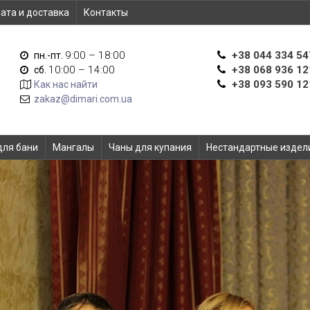
ата и доставка
Контакты
9:00 – 18:00
+38 044 334 54
пн.-пт.
10:00 – 14:00
+38 068 936 12
сб.
+38 093 590 12
Как нас найти
zakaz@dimari.com.ua
для бани
Мангалы
Чаны для купания
Нестандартные издел