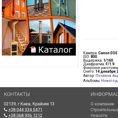
Камера:
Canon EOS
ISO:
800
Выдержка:
1/160
Диафрагма:
F/1.9
Фокусное расстоян
Снято:
14 декабря 2
Автор:
Починок Ан
Альбомы:
Новогодн
КОНТАКТЫ
ИНФОРМА
02139
,
г.Киев
,
Крайняя 13
О компании
+38 044 334 5471
Строительные
+38 068 936 1212
Новости